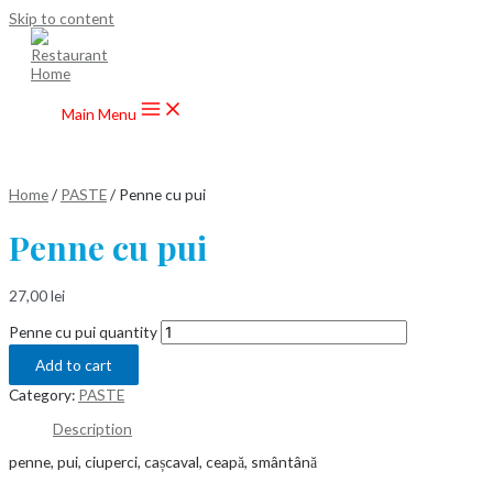
Skip to content
Main Menu
Home
/
PASTE
/ Penne cu pui
Penne cu pui
27,00
lei
Penne cu pui quantity
Add to cart
Category:
PASTE
Description
penne, pui, ciuperci, cașcaval, ceapă, smântână